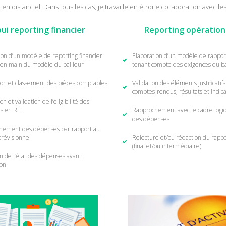
en distanciel. Dans tous les cas, je travaille en étroite collaboration avec 
ui reporting financier
Reporting opération
ion d’un modèle de reporting financier
Elaboration d’un modèle de rapport
 en main du modèle du bailleur
tenant compte des exigences du ba
tion et classement des pièces comptables
Validation des éléments justificatifs 
comptes-rendus, résultats et indic
ion et validation de l’éligibilité des
s en RH
Rapprochement avec le cadre logiqu
des dépenses
hement des dépenses par rapport au
révisionnel
Relecture et/ou rédaction du rappor
(final et/ou intermédiaire)
on de l’état des dépenses avant
ion