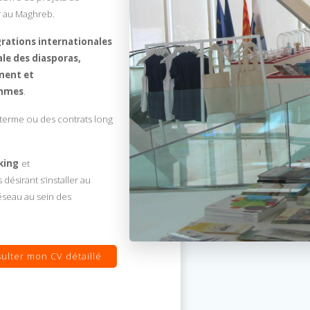
r au Maghreb.
rations internationales
le des diasporas,
ent et
emmes
.
t terme ou des contrats long
king
et
désirant s’installer au
éseau au sein des
ulter mon CV détaillé