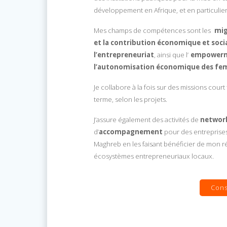
développement en Afrique, et en particulie
Mes champs de compétences sont
les
mig
et la contribution économique et socia
l’entrepreneuriat
, ainsi que l’
empowerm
l’autonomisation économique des f
Je collabore à la fois sur des missions cour
terme, selon les projets.
J’assure également des activités de
networ
d’
accompagnement
pour des entreprises 
Maghreb en les faisant bénéficier de mon r
écosystèmes entrepreneuriaux locaux.
Cons