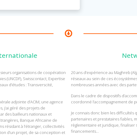
ternationale
Netw
usieurs organisations de coopération
20 ans d’expérience au Maghreb (Alg
s (UNCDF), Swisscontact, Expertise
réseaux au sein de ces écosystèmes e
reaux d’études : Transverscité,
nombreuses années avec des parten
Dans le cadre de dispositifs d’accom
nérale adjointe d’ACIM, une agence
coordonné l’accompagnement de prè
, j’ai géré des projets de
Je connais donc bien les difficultés
r des bailleurs nationaux et
partenaires et prestataires fiables,
Etrangères, Banque Africaine de
règlementaire et juridique, finaliser
résidant à l’étranger, collectivités
financements…
stion d’un projet, de sa conception et