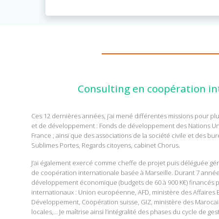
Consulting en coopération in
Ces 12 dernières années, j’ai mené différentes missions pour pl
et de développement : Fonds de développement des Nations Unie
France ; ainsi que des associations de la société civile et des bu
Sublimes Portes, Regards citoyens, cabinet Chorus.
J’ai également exercé comme cheffe de projet puis déléguée gé
de coopération internationale basée à Marseille. Durant 7 années
développement économique (budgets de 60 à 900 K€) financés pa
internationaux : Union européenne, AFD, ministère des Affaires 
Développement, Coopération suisse, GIZ, ministère des Marocains 
locales,… Je maîtrise ainsi l’intégralité des phases du cycle de ge