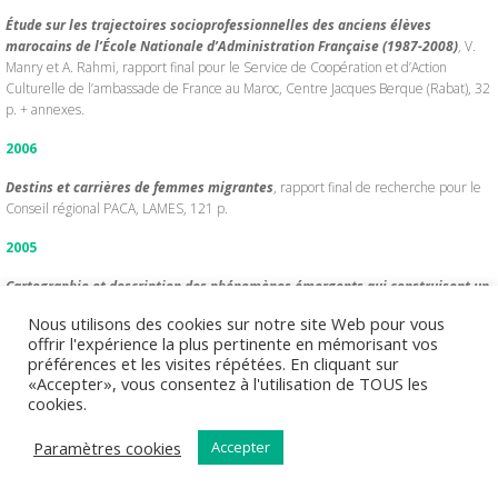
Étude sur les trajectoires socioprofessionnelles des anciens élèves
marocains de l’École Nationale d’Administration Française (1987-2008)
, V.
Manry et A. Rahmi, rapport final pour le Service de Coopération et d’Action
Culturelle de l’ambassade de France au Maroc, Centre Jacques Berque (Rabat), 32
p. + annexes.
2006
Destins et carrières de femmes migrantes
, rapport final de recherche pour le
Conseil régional PACA, LAMES, 121 p.
2005
Cartographie et description des phénomènes émergents qui construisent un
nouveau tissu relationnel à l’échelle euro-méditerranéenne
, V. Manry et C.
Nous utilisons des cookies sur notre site Web pour vous
Schmoll, rapport pour la Commission Européenne, DL4, Réseau thématique des
offrir l'expérience la plus pertinente en mémorisant vos
centres européens de recherche en sciences humaines sur l’ensemble euro-
préférences et les visites répétées. En cliquant sur
méditerranéen, 5e PCRD, 48 p.
«Accepter», vous consentez à l'utilisation de TOUS les
cookies.
2002
Paramètres cookies
Accepter
Le lien et le gain. Ethnographie d’une place marchande informelle, le cas du
marché aux Puces de Marseille
, V. Manry et M. Peraldi, rapport final de
recherche pour la Mission du Patrimoine Ethnologique, 128 p.