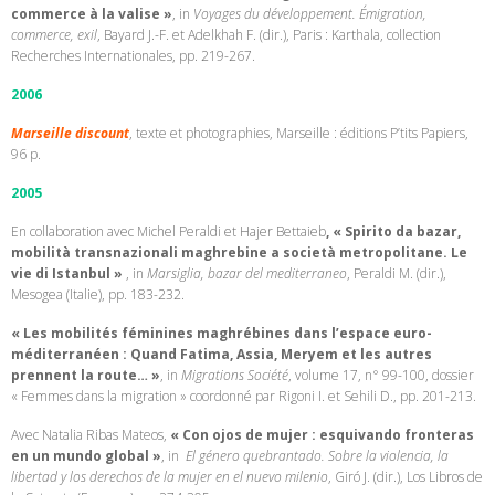
commerce à la valise »
,
in
Voyages du développement. Émigration,
commerce, exil
, Bayard J.-F. et Adelkhah F. (dir.), Paris : Karthala, collection
Recherches Internationales, pp. 219-267.
2006
Marseille discount
,
texte et photographies, Marseille : éditions P’tits Papiers,
96 p.
2005
En collaboration avec Michel Peraldi et Hajer Bettaieb
, « Spirito da bazar,
mobilità transnazionali maghrebine a società metropolitane. Le
vie di Istanbul »
, in
Marsiglia, bazar del mediterraneo
, Peraldi M. (dir.),
Mesogea (Italie), pp. 183-232.
« Les mobilités féminines maghrébines dans l’espace euro-
méditerranéen : Quand Fatima, Assia, Meryem et les autres
prennent la route… »
, in
Migrations Société
, volume 17, n° 99-100, dossier
« Femmes dans la migration » coordonné par Rigoni I. et Sehili D., pp. 201-213.
Avec Natalia Ribas Mateos,
« Con ojos de mujer : esquivando fronteras
en un mundo global »
, in
El género quebrantado. Sobre la violencia, la
libertad y los derechos de la mujer en el nuevo milenio
, Giró J. (dir.), Los Libros de