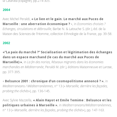
la Catarata (Espagne), pp.274-305.
2004
Avec Michel Peraldi,
« Le lien et le gain. Le marché aux Puces de
Marseille : une aberration économique ?
», in
Economies choisies ?
Echanges, circulations et débrouille
, Barbe N. & Latouche S. (dir.), éd. de la
Maison des Sciences de l’Homme, collection Ethnologie de la France, pp. 39-58.
2002
«“La paix du marché ?“ Socialisation et légitimation des échanges
dans un espace marchand (le cas du marché aux Puces de
Marseille) »
, in
La fin des norias, Réseaux migrants dans les économies
marchandes en Méditerranée
, Peraldi M. (dir.), éditions Maisonneuve et Larose,
pp. 377-395.
«
Belsunce 2001 : chronique d’un cosmopolitisme annoncé ? »
, in
Mediterraneans / Méditerranéennes
, n° 13 («
Marseille, derrière les façades,
probing the clichés
»), pp. 136-145.
Avec Sylvie Mazzella,
« Alain Hayot et Emile Temime : Belsunce et les
politiques urbaines à Marseille »
, in
Mediterraneans/Méditerranéennes
,
n° 13 («
Marseille, derrière les façades, probing the clichés
»), pp. 147-163.