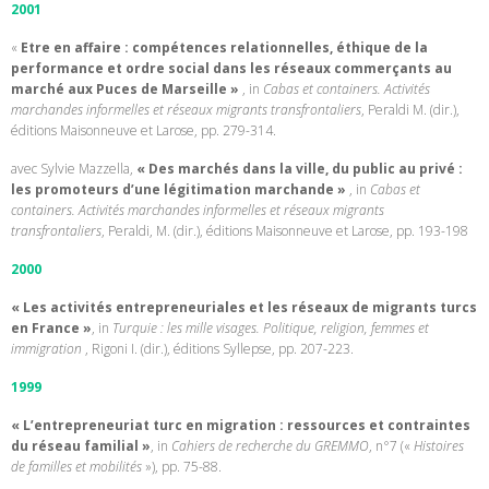
2001
«
Etre en affaire : compétences relationnelles, éthique de la
performance et ordre social dans les réseaux commerçants au
marché aux Puces de Marseille »
, in
Cabas et containers. Activités
marchandes informelles et réseaux migrants transfrontaliers
, Peraldi M. (dir.),
éditions Maisonneuve et Larose, pp. 279-314.
avec Sylvie Mazzella,
« Des marchés dans la ville, du public au privé :
les promoteurs d’une légitimation marchande »
, in
Cabas et
containers. Activités marchandes informelles et réseaux migrants
transfrontaliers
, Peraldi, M. (dir.), éditions Maisonneuve et Larose, pp. 193-198
2000
« Les activités entrepreneuriales et les réseaux de migrants turcs
en France »
, in
Turquie : les mille visages. Politique, religion, femmes et
immigration
, Rigoni I. (dir.), éditions Syllepse, pp. 207-223.
1999
« L’entrepreneuriat turc en migration : ressources et contraintes
du réseau familial »
, in
Cahiers de recherche du
GREMMO
, n°7 («
Histoires
de familles et mobilités
»), pp. 75-88.