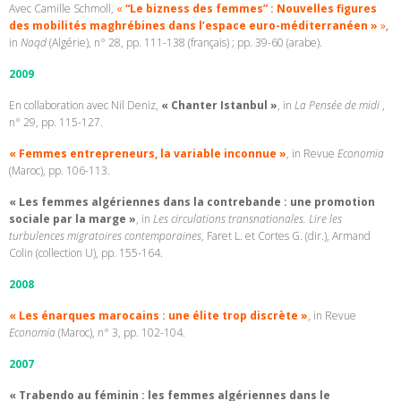
Avec Camille Schmoll,
«
“Le bizness des femmes” : Nouvelles figures
des mobilités maghrébines dans l’espace euro-méditerranéen »
»
,
in
Naqd
(Algérie), n° 28, pp. 111-138 (français) ; pp. 39-60 (arabe).
2009
En collaboration avec Nil Deniz,
« Chanter Istanbul »
, in
La Pensée de midi
,
n° 29, pp. 115-127.
« Femmes entrepreneurs, la variable inconnue »
,
in Revue
Economia
(Maroc), pp. 106-113.
« Les femmes algériennes dans la contrebande : une promotion
sociale par la marge »
,
in
Les circulations transnationales. Lire les
turbulences migratoires contemporaines
, Faret L. et Cortes G. (dir.), Armand
Colin (collection U), pp. 155-164.
2008
« Les énarques marocains : une élite trop discrète »
,
in Revue
Economia
(Maroc), n° 3, pp. 102-104.
2007
« Trabendo au féminin : les femmes algériennes dans le