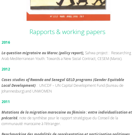
Rapports & working papers
2016
La question migratoire au Maroc (policy report),
Sahwa project : Researching
Arab Mediterranean Youth: Towards a New Social Contract, CESEM (Maroc).
2012
Cases studies of Rwanda and Senegal GELD programs (Gender Equitable
Local Development)
: UNCDF – UN Capital Development Fund (bureau de
Johannesburg) and UNWOMEN
2011
Mutations de la migration marocaine au féminin : entre individualisation et
précarité
, note de synthèse pour le rapport stratégique du Conseil de la
communauté marocaine à l’étranger.
Benchmarking des modalités de représentation et participation politiques